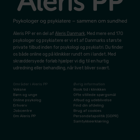
Aleris PP er en del af
Aleris Danmark
. Med mere end 170
psykologer og psykiatere er vi et af Danmarks største
private tilbud inden for psykologi og psykiatri. Du finder
os både online og på klinikker rundt om i landet. Med
skræddersyede forløb hjælper vi dig til en hurtig
udredning eller behandling, når livet bliver svært.
Områder i Aleris PP
Øvrig information
​Voksne
​Book tid i klinikken
​Børn og unge
​Ofte stillede spørgsmål
​Online psykolog
Afbud og udeblivelse
​Erhverv
​Find din afdeling
​Jobcentre
​Brug af cookies
​Om Aleris PP
​Persondatapolitik (GDPR)
​Samtykkeerklæring