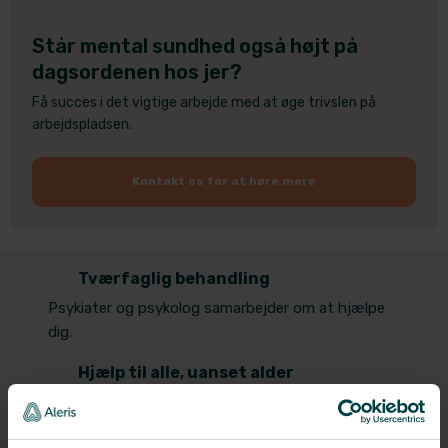
Står mental sundhed også højt på
dagsordenen hos jer?
Få succes i det vigtige arbejde med at øge trivslen på
arbejdspladsen.​
Kontakt os for at høre mere​
​Tværfaglig behandling
Psykiater og psykolog samarbejder om at hjælpe
dig.
Hjælp til alle, uanset alder
Vi hjælper både voksne, unge og børn godt
igennem det, der føles svært.