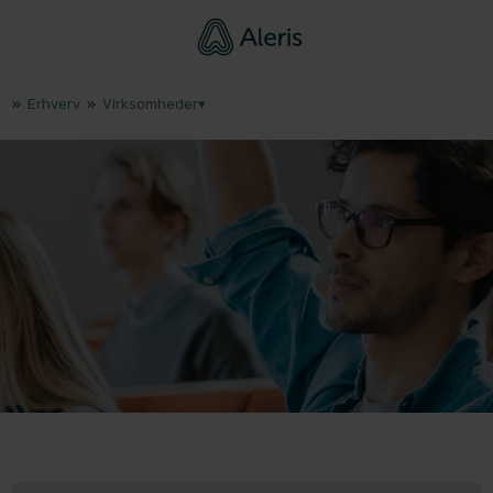
»
Erhverv
»
Virksomheder▾