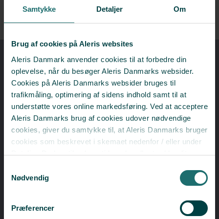
Nemt, uanset hvor du bor
Samtykke
Detaljer
Om
Mød os online eller på klinikker rundt om i landet.
Brug af cookies på Aleris websites
Aleris Danmark anvender cookies til at forbedre din
oplevelse, når du besøger Aleris Danmarks websider.
​Sådan har andre fået hjælp
Cookies på Aleris Danmarks websider bruges til
trafikmåling, optimering af sidens indhold samt til at
understøtte vores online markedsføring. Ved at acceptere
Aleris Danmarks brug af cookies udover nødvendige
cookies, giver du samtykke til, at Aleris Danmarks bruger
cookies som beskrevet i skemaet nedenfor / eller under
Detaljer. Du kan til enhver tid ændre eller trække dit
samtykke tilbage i cookieoversigten.
Læs mere
Samtykkevalg
om vores brug af cookies.
Nødvendig
Deaktiverer du cookies, kan du opleve, at visse sider,
som kræver cookies, ikke kan vises korrekt.
Præferencer