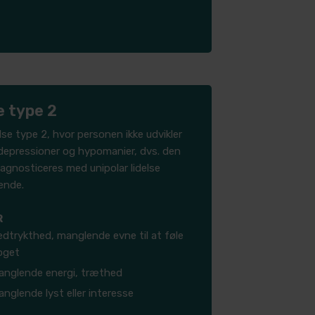
e type 2
se type 2, hvor personen ikke udvikler
 depressioner og hypomanier, dvs. den
diagnosticeres med unipolar lidelse
ende.
R
dtrykthed, manglende evne til at føle
oget
anglende energi, træthed
nglende lyst eller interesse