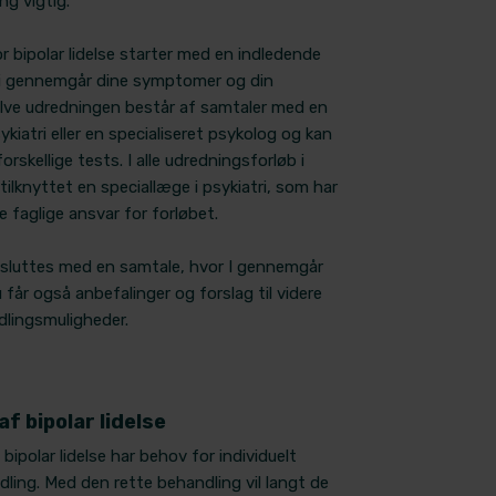
ng vigtig.
r bipolar lidelse starter med en indledende
vi gennemgår dine symptomer og din
Selve udredningen består af samtaler med en
ykiatri eller en specialiseret psykolog og kan
rskellige tests. I alle udredningsforløb i
 tilknyttet en speciallæge i psykiatri, som har
 faglige ansvar for forløbet.
sluttes med en samtale, hvor I gennemgår
 får også anbefalinger og forslag til videre
dlingsmuligheder.
f bipolar lidelse
ipolar lidelse har behov for individuelt
dling. Med den rette behandling vil langt de