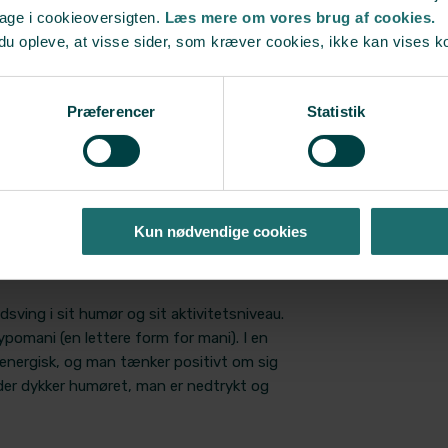
bage i cookieoversigten.
Læs mere om vores brug af cookies.
du opleve, at visse sider, som kræver cookies, ikke kan vises k
linikker i hele landet.
Præferencer
Statistik
Kun nødvendige cookies
sving i sit humør og sit aktivitetsniveau.
omani (en lettere form for mani). I en
energisk, og man tænker positivt om sig
oder dykker humøret, man er nedtrykt og