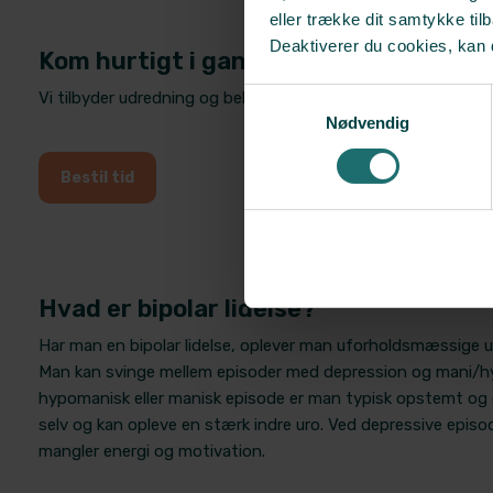
eller trække dit samtykke til
Deaktiverer du cookies, kan 
​​​Kom hurtigt i gang
Samtykkevalg
Vi tilbyder udredning og behandling af bipolar lidelse i vores k
Nødvendig
Bestil tid
​Hvad er bipolar lidelse?
Har man en bipolar lidelse, oplever man uforholdsmæssige ud
Man kan svinge mellem episoder med depression og mani/hyp
hypomanisk eller manisk episode er man typisk opstemt og 
selv og kan opleve en stærk indre uro. Ved depressive epis
mangler energi og motivation.