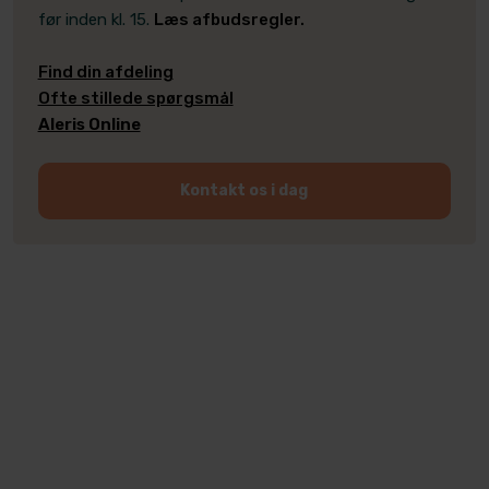
før inden kl. 15.
Læs afbudsregler.
​Find din afdeling
Ofte stillede spørgsmål
Aleris Online
Kontakt os i dag​