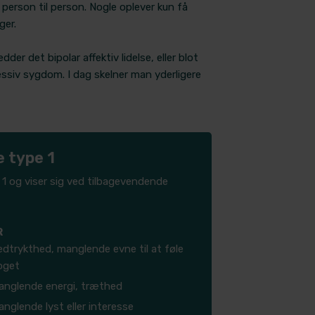
person til person. Nogle oplever kun få
ger.
er det bipolar affektiv lidelse, eller blot
ressiv sygdom. I dag skelner man yderligere
e type 1
pe 1 og viser sig ved tilbagevendende
R
dtrykthed, manglende evne til at føle
oget
anglende energi, træthed
nglende lyst eller interesse