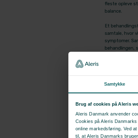
fleste opleve st
balance.
Et behandlingsf
samtale, hvor v
symptomer. Sam
behandlingen, s
behandling, und
(psykoedukation
I behandlingen 
Samtykke
dig. Der vil væ
depressiv, hypo
forebygge tilb
Brug af cookies på Aleris w
også med at vur
Aleris Danmark anvender cook
Cookies på Aleris Danmarks we
Er du allerede i
online markedsføring. Ved a
vurdering af di
til, at Aleris Danmarks bruge