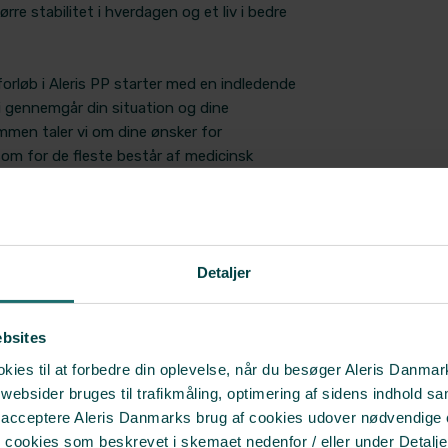
ørre stabilitet i hverdagen og et liv i bedre
orløb i Aleris PP starter med en indledende
i gennemgår din situation og dine
men taler vi om dine ønsker for
om for de fleste består af medicinsk
ervisning i at håndtere tilstanden
) og evt. samtaleterapi.
tager vi udgangspunkt i det, der fylder for
Detaljer
re fokus på at skabe en hurtig bedring af en
manisk eller manisk episode, og på at
agefald af humørmæssige udsving. Vi hjælper
ebsites
dere, hvor du får den bedste behandling.
ies til at forbedre din oplevelse, når du besøger Aleris Danma
bsider bruges til trafikmåling, optimering af sidens indhold sam
 behandling andetsteds, kan vi tilbyde en
t acceptere Aleris Danmarks brug af cookies udover nødvendige
n tilstand og din behandling (second opinion).
r cookies som beskrevet i skemaet nedenfor / eller under Detalje