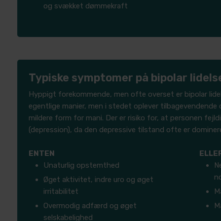
og svækket dømmekraft
Typiske symptomer på bipolar lidels
​Hyppigt forekommende, men ofte overset er bipolar lidel
egentlige manier, men i stedet oplever tilbagevendende
mildere form for mani. Der er risiko for, at personen fejl
(depression), da den depressive tilstand ofte er dominer
ENTEN
ELLE
Unaturlig opstemthed
Ne
n
Øget aktivitet, indre uro og øget
irritabilitet
M
Overmodig adfærd og øget
Ma
selskabelighed