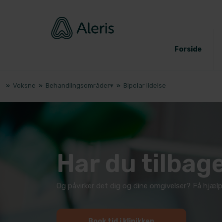
Forside
»
Voksne
»
Behandlingsområder▾
»
Bipolar lidelse
Har du tilba
Og påvirker det dig og dine omgivelser? ​Få hjælp
Book tid i klinikken​