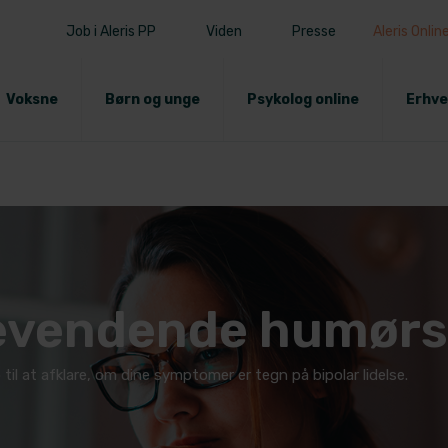
Job i Aleris PP
Viden
Presse
Aleris Onlin
Voksne
Børn og unge
Psykolog online
Erhve
gevendende humørs
 til at afklare, om dine symptomer er tegn på bipolar lidelse.