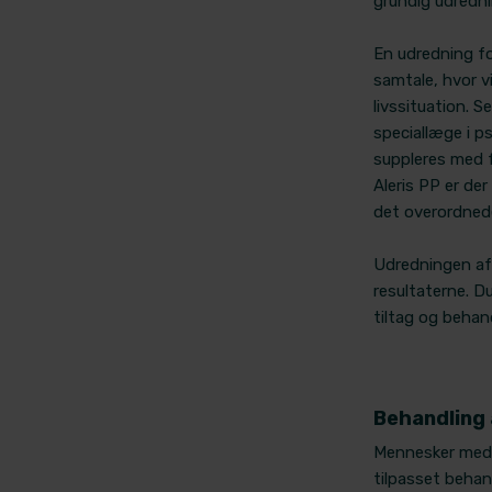
grundig udredni
En udredning fo
samtale, hvor 
livssituation. 
speciallæge i ps
suppleres med fo
Aleris PP er der
det overordnede
Udredningen af
resultaterne. Du
tiltag og behan
Behandling a
Mennesker med b
tilpasset behan