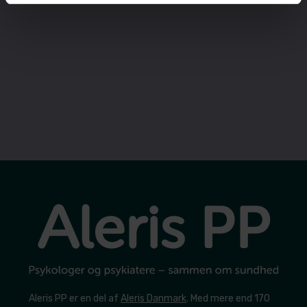
Aleris PP er en del af
Aleris Danmark
. Med mere end 170