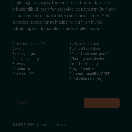
psykologer og psykiatere er vi et af Danmarks største
private tilbud inden for psykologi og psykiatri. Du finder
os både online og på klinikker rundt om i landet. Med
skræddersyede forløb hjælper vi dig til en hurtig
udredning eller behandling, når livet bliver svært.
Områder i Aleris PP
Øvrig information
​Voksne
​Book tid i klinikken
​Børn og unge
​Ofte stillede spørgsmål
​Online psykolog
Afbud og udeblivelse
​Erhverv
​Find din afdeling
​Jobcentre
​Brug af cookies
​Om Aleris PP
​Persondatapolitik (GDPR)
​Samtykkeerklæring
Aleris PP​ |
CVR: 26850495