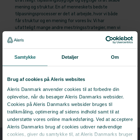
ufatteligt tilpasningsdygtige og dygtige til at skabe
mening og struktur. En af menneskets bedste
tilpasningsprocesser er det at arbejde, hvor vi både
får struktur og en mening for vores liv. Vi har
ufatteligt mange andre mestringsstrategier, men vi
har som regel glemt dem, særligt når vi gennemgår
livets og sindets udfordringer.
Jeg har arbejdet med angst, stress, depression,
Samtykke
Detaljer
Om
eksistentielle kriser og PTSD som hovedområder, og
det vigtige er, at patienten for lært gode
mestringsstrategier og lærer at passe godt på sit
Brug af cookies på Aleris websites
mentale helbred.
Aleris Danmark anvender cookies til at forbedre din
oplevelse, når du besøger Aleris Danmarks websider.
Cookies på Aleris Danmarks websider bruges til
​← Tilbage til oversigten
trafikmåling, optimering af sidens indhold samt til at
understøtte vores online markedsføring. Ved at acceptere
Aleris Danmarks brug af cookies udover nødvendige
cookies, giver du samtykke til, at Aleris Danmarks bruger