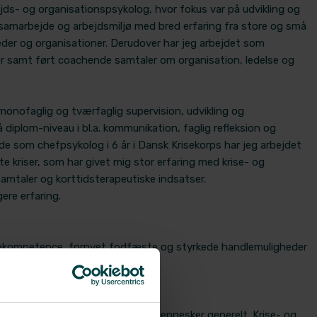
ejds- og organisationspsykolog, hvor fokus var på udvikling og
s, samarbejde og arbejdsmiljø med bred erfaring fra store og små
eder og organisationer. Derudover har jeg arbejdet som
er samt ført coachende samtaler om organisation, ledelse og
onofaglig og tværfaglig supervision, udvikling og
diplom-niveau i bl.a. kommunikation, faglig refleksion og
de som chefpsykolog i 6 år i Dansk Krisekorps har jeg arbejdet
te kriser, som har givet mig stor erfaring med krise- og
samtaler og korttidsterapeutiske indsatser.
ere erfaring.
lekompetence, fornyet fodfæste og styrkede handlemuligheder
r, i midlertidig ubalance.
er
ching af ledere, medarbejder og mennesker generelt. Krise- og