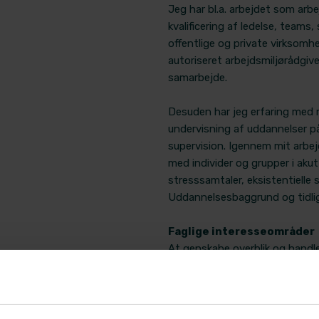
Jeg har bl.a. arbejdet som arb
kvalificering af ledelse, team
offentlige og private virksomh
autoriseret arbejdsmiljørådgiv
samarbejde.
Desuden har jeg erfaring med m
undervisning af uddannelser på 
supervision. Igennem mit arbej
med individer og grupper i akut
stresssamtaler, eksistentielle 
Uddannelsesbaggrund og tidlig
Faglige interesseområder
At genskabe overblik og hand
og handlekraft og hos menneske
Arbejds- og ansvarsområd
Hos Aleris PP står jeg for coa