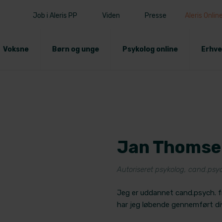
Job i Aleris PP
Viden
Presse
Aleris Onlin
Voksne
Børn og unge
Psykolog online
Erhve
Jan Thomse
​Autoriseret psykolog, cand.psy
Jeg er uddannet cand.psych. fr
har jeg løbende gennemført di