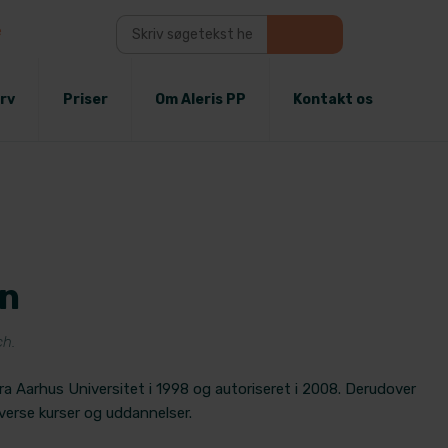
e
rv
Priser
Om Aleris PP
Kontakt os
n
ch.
a Aarhus Universitet i 1998 og autoriseret i 2008. Derudover
verse kurser og uddannelser.