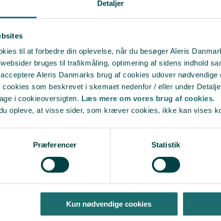
Detaljer
stresshåndtering. Eksistentielle
Jeg tilbyder både online og fys
ebsites
ies til at forbedre din oplevelse, når du besøger Aleris Danma
bsider bruges til trafikmåling, optimering af sidens indhold sam
t acceptere Aleris Danmarks brug af cookies udover nødvendige
r cookies som beskrevet i skemaet nedenfor / eller under Detalje
bage i cookieoversigten.
Læs mere om vores brug af cookies.
du opleve, at visse sider, som kræver cookies, ikke kan vises k
Præferencer
Statistik
Sådan har andre fået hjæ
Kun nødvendige cookies