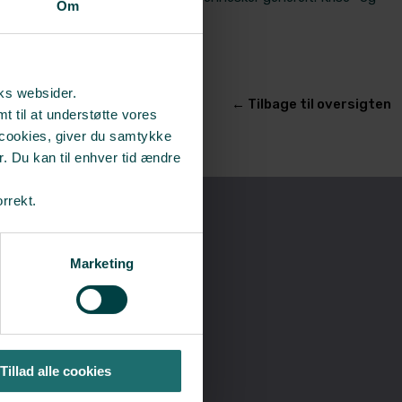
Om
 udfordringer. Livskriser.
isk konsultation.
rks websider.
​← Tilbage til oversigten
t til at understøtte vores
 cookies, giver du samtykke
r. Du kan til enhver tid ændre
orrekt.
Marketing
lp
Tillad alle cookies