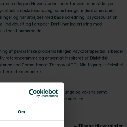
psykiatrien i Region Hovedstaden indenfor voksenområdet på
kiatrisk ambulatorium. Jeg har erfaringer indenfor en bred
tillinger og har arbejdet med både udredning, psykoedukation
 individuelt og i grupper. Dertil har jeg erfaring med
ektorielt samarbejde.
ing af psykiatriske problemstillinger. Psykoterapeutisk arbejder
iv referenceramme og er særligt inspireret af Dialektisk
tance and Commitment Therapy (ACT). Min tilgang er fleksibel
 det enkelte menneske.
er
ndividuelle terapeutiske forløb med unge og voksne samt
riske problemstillinger. Dertil varetager jeg
forløb.
Om
​← Tilbage til oversigten