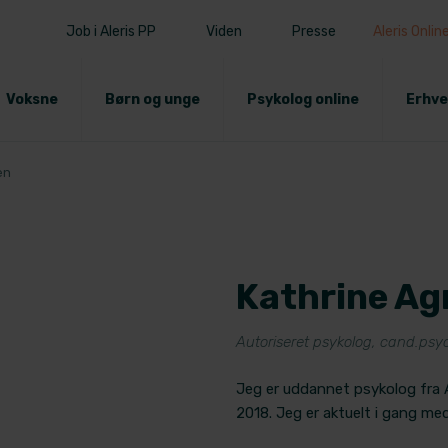
Job i Aleris PP
Viden
Presse
Aleris Onlin
Voksne
Børn og unge
Psykolog online
Erhve
en
Kathrine Ag
Autoriseret psykolog, cand.psy
Jeg er uddannet psykolog fra 
2018. Jeg er aktuelt i gang med