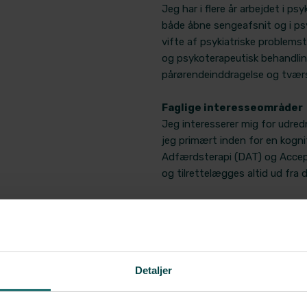
Jeg har i flere år arbejdet i 
både åbne sengeafsnit og i psy
vifte af psykiatriske problems
og psykoterapeutisk behandling,
pårørendeinddragelse og tværs
Faglige interesseområder
Jeg interesserer mig for udredn
jeg primært inden for en kognit
Adfærdsterapi (DAT) og Accep
og tilrettelægges altid ud fra
Arbejds- og ansvarsområd
I Aleris PP arbejder jeg med i
tværfaglig udredning af psykiat
beskæftigelsesrettede samtale
Detaljer