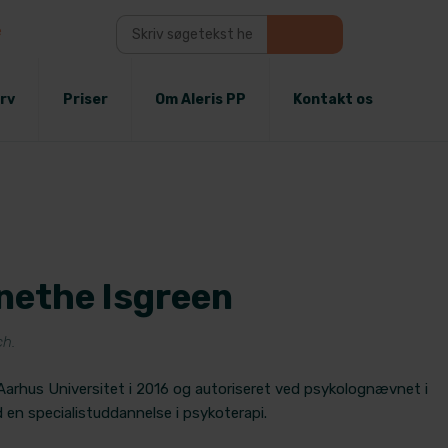
e
rv
Priser
Om Aleris PP
Kontakt os
nethe Isgreen
ch.
Aarhus Universitet i 2016 og autoriseret ved psykolognævnet i
 en specialistuddannelse i psykoterapi.