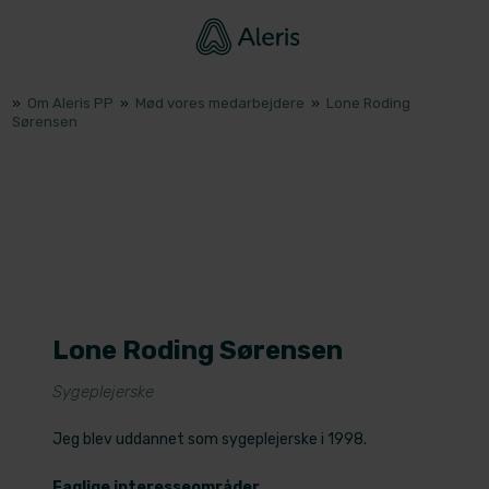
»
Om Aleris PP
»
Mød vores medarbejdere
»
Lone Roding
Sørensen
Lone Roding Sørensen
Sygeplejerske
Jeg blev uddannet som sygeplejerske i 1998.
Faglige interesseområder