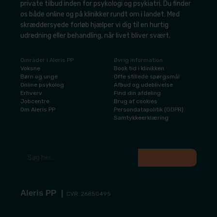
private tilbud inden for psykologi og psykiatri. Du finder
os både online og på klinikker rundt om i landet. Med
skræddersyede forløb hjælper vi dig til en hurtig
udredning eller behandling, når livet bliver svært.
Områder i Aleris PP
Øvrig information
​Voksne
​Book tid i klinikken
​Børn og unge
​Ofte stillede spørgsmål
​Online psykolog
Afbud og udeblivelse
​Erhverv
​Find din afdeling
​Jobcentre
​Brug af cookies
​Om Aleris PP
​Persondatapolitik (GDPR)
​Samtykkeerklæring
Aleris PP​ |
CVR: 26850495