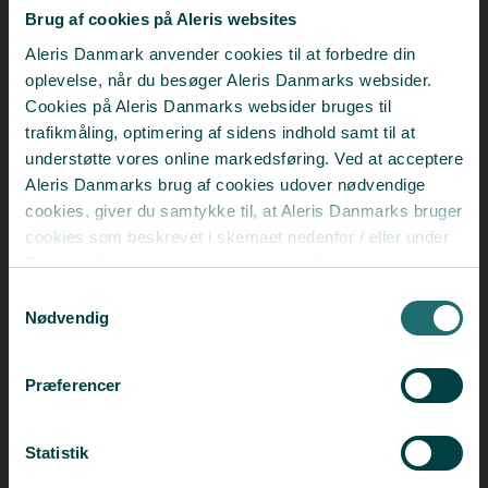
​Sådan har andre fået hjælp
Brug af cookies på Aleris websites
Aleris Danmark anvender cookies til at forbedre din
oplevelse, når du besøger Aleris Danmarks websider.
Cookies på Aleris Danmarks websider bruges til
trafikmåling, optimering af sidens indhold samt til at
understøtte vores online markedsføring. Ved at acceptere
Aleris Danmarks brug af cookies udover nødvendige
cookies, giver du samtykke til, at Aleris Danmarks bruger
cookies som beskrevet i skemaet nedenfor / eller under
Detaljer. Du kan til enhver tid ændre eller trække dit
samtykke tilbage i cookieoversigten.
Læs mere
Samtykkevalg
om vores brug af cookies.
Nødvendig
Deaktiverer du cookies, kan du opleve, at visse sider,
som kræver cookies, ikke kan vises korrekt.
Præferencer
Statistik