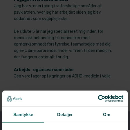
Jeg har stor erfaring fra forskellige områder af
psykiatrien, hvor jeg har arbejdet siden jeg blev
uddannet som sygeplejerske.
De sidste 5 år har jeg specialiseret mig inden for
medicinsk behandling til mennesker med
opmærksomhedsforstyrrelse. I samarbejde med dig,
og evt. dine pårørende, finder vi frem til den medicin,
der fungerer optimalt for dig.
Arbejds- og ansvarsområder
Jeg varetager opfølgninger på ADHD-medicin i Vejle.
​← Tilbage til oversigten
Samtykke
Detaljer
Om