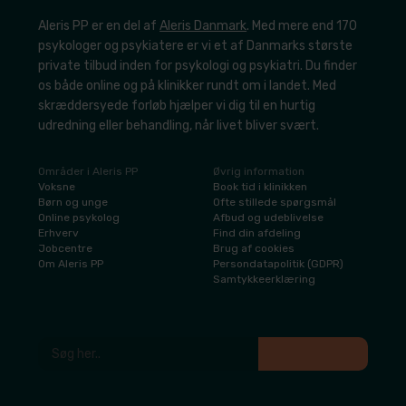
Aleris PP er en del af
Aleris Danmark
. Med mere end 170
psykologer og psykiatere er vi et af Danmarks største
private tilbud inden for psykologi og psykiatri. Du finder
os både online og på klinikker rundt om i landet. Med
skræddersyede forløb hjælper vi dig til en hurtig
udredning eller behandling, når livet bliver svært.
Områder i Aleris PP
Øvrig information
​Voksne
​Book tid i klinikken
​Børn og unge
​Ofte stillede spørgsmål
​Online psykolog
Afbud og udeblivelse
​Erhverv
​Find din afdeling
​Jobcentre
​Brug af cookies
​Om Aleris PP
​Persondatapolitik (GDPR)
​Samtykkeerklæring