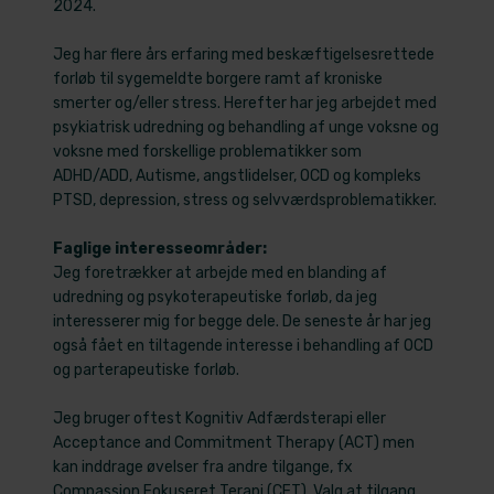
2024.
Jeg har flere års erfaring med beskæftigelsesrettede
forløb til sygemeldte borgere ramt af kroniske
smerter og/eller stress. Herefter har jeg arbejdet med
psykiatrisk udredning og behandling af unge voksne og
voksne med forskellige problematikker som
ADHD/ADD, Autisme, angstlidelser, OCD og kompleks
PTSD, depression, stress og selvværdsproblematikker.
Faglige interesseområder:
Jeg foretrækker at arbejde med en blanding af
udredning og psykoterapeutiske forløb, da jeg
interesserer mig for begge dele. De seneste år har jeg
også fået en tiltagende interesse i behandling af OCD
og parterapeutiske forløb.
Jeg bruger oftest Kognitiv Adfærdsterapi eller
Acceptance and Commitment Therapy (ACT) men
kan inddrage øvelser fra andre tilgange, fx
Compassion Fokuseret Terapi (CFT). Valg at tilgang