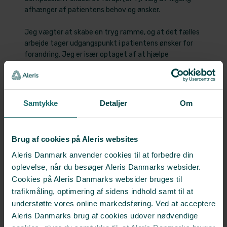
afhænger af patientens behov og ønsker.
Jeg vægter at skabe en tryg ramme, og at det fælles
arbejde tager udgangspunkt i patientens ønsker for
forandring. Jeg er især optaget af at hjælpe
patienten til en bedre forståelse af egen tilstand, at
forbedre trivsel og evne til at håndtere det svære.
Arbejds- og ansvarsområder:
Samtykke
Detaljer
Om
Ved Aleris PP fokuserer jeg på psykoterapeutiske
forløb, udredning og tværfagligt samarbejde med
psykiatere og sygeplejerske, testning af kognitive
Brug af cookies på Aleris websites
udfordringer, psykoedukative mestringsforløb,
Aleris Danmark anvender cookies til at forbedre din
parterapeutiske forløb og arbejdsrelaterede
problemstillinger.
oplevelse, når du besøger Aleris Danmarks websider.
Cookies på Aleris Danmarks websider bruges til
trafikmåling, optimering af sidens indhold samt til at
​← Tilbage til oversigten
understøtte vores online markedsføring. Ved at acceptere
Aleris Danmarks brug af cookies udover nødvendige