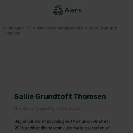
»
Om Aleris PP
»
Mød vores medarbejdere
»
Sallie Grundtoft
Thomsen
Sallie Grundtoft Thomsen
​Autoriseret psykolog, cand.psych.
Jeg er uddannet psykolog ved Aarhus universitet i
2016 og fik godkendt min autorisation i starten af