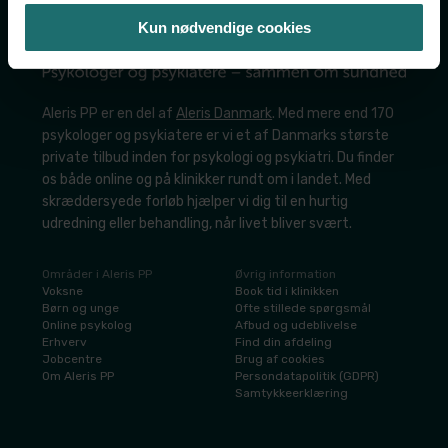
Kun nødvendige cookies
Aleris PP er en del af
Aleris Danmark
. Med mere end 170
psykologer og psykiatere er vi et af Danmarks største
private tilbud inden for psykologi og psykiatri. Du finder
os både online og på klinikker rundt om i landet. Med
skræddersyede forløb hjælper vi dig til en hurtig
udredning eller behandling, når livet bliver svært.
Områder i Aleris PP
Øvrig information
​Voksne
​Book tid i klinikken
​Børn og unge
​Ofte stillede spørgsmål
​Online psykolog
Afbud og udeblivelse
​Erhverv
​Find din afdeling
​Jobcentre
​Brug af cookies
​Om Aleris PP
​Persondatapolitik (GDPR)
​Samtykkeerklæring