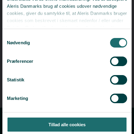
Aleris Danmarks brug af cookies udover nødvendige
cookies, giver du samtykke til, at Aleris Danmarks bruger
cookies som beskrevet i skemaet nedenfor / eller under
Detaljer. Du kan til enhver tid ændre eller trække dit
samtykke tilbage i cookieoversigten.
Læs mere
Samtykkevalg
om vores brug af cookies.
Nødvendig
Deaktiverer du cookies, kan du opleve, at visse sider,
som kræver cookies, ikke kan vises korrekt.
Præferencer
Statistik
Marketing
Tillad alle cookies