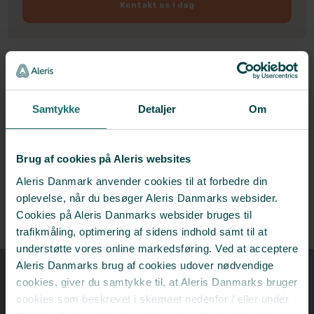
Kontakt os i dag​
​Tværfaglig behandling
Psykiater og psykolog samarbejder om at hjælpe
Samtykke
Detaljer
Om
dig.
Hjælp til alle, uanset alder
Brug af cookies på Aleris websites
Vi hjælper både voksne, unge og børn godt
igennem det, der føles svært.
Aleris Danmark anvender cookies til at forbedre din
oplevelse, når du besøger Aleris Danmarks websider.
Nemt, uanset hvor du bor
Cookies på Aleris Danmarks websider bruges til
Mød os online eller på klinikker rundt om i landet.
trafikmåling, optimering af sidens indhold samt til at
understøtte vores online markedsføring. Ved at acceptere
Aleris Danmarks brug af cookies udover nødvendige
cookies, giver du samtykke til, at Aleris Danmarks bruger
cookies som beskrevet i skemaet nedenfor / eller under
​Sådan har andre fået hjælp