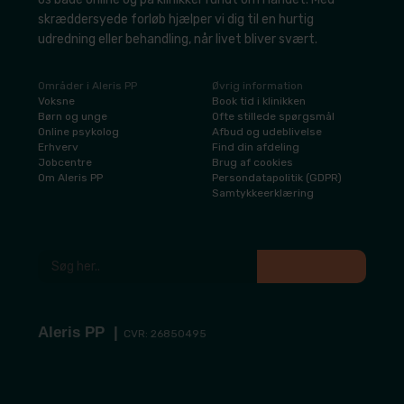
skræddersyede forløb hjælper vi dig til en hurtig
udredning eller behandling, når livet bliver svært.
Områder i Aleris PP
Øvrig information
​Voksne
​Book tid i klinikken
​Børn og unge
​Ofte stillede spørgsmål
​Online psykolog
Afbud og udeblivelse
​Erhverv
​Find din afdeling
​Jobcentre
​Brug af cookies
​Om Aleris PP
​Persondatapolitik (GDPR)
​Samtykkeerklæring
Aleris PP​ |
CVR: 26850495