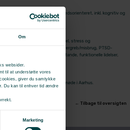
, bevidstheds- og opmærksomhedsorienteret, inkl. kognitiv og
ienter inden for områderne:
Om
 problemstillinger, psykisk mistrivsel, stress og
relaterede problemer, seksuelle overgreb/misbrug, PTSD-
ledersparring, krise- og sorgtilstande, funktionelle lidelser,
rks websider.
t til at understøtte vores
er
 cookies, giver du samtykke
mtaler online og med fysisk fremmøde i Aarhus.
r. Du kan til enhver tid ændre
orrekt.
​← Tilbage til oversigten
Marketing