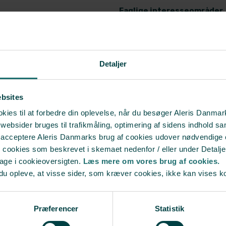
Faglige interesseområder
Sansnings- og kropsorienteret
metakognitiv intervention.​
​Hos Aleris PP modtager jeg kl
Detaljer
Spiseforstyrrelser, relationelle
belastningsreaktioner, arbejds
traume, samlivsproblemer, OCD, 
ebsites
depression, angst.
ies til at forbedre din oplevelse, når du besøger Aleris Danma
bsider bruges til trafikmåling, optimering af sidens indhold sam
Arbejds- og ansvarsområd
t acceptere Aleris Danmarks brug af cookies udover nødvendige
Jeg varetager terapeutiske sa
r cookies som beskrevet i skemaet nedenfor / eller under Detalje
bage i cookieoversigten.
Læs mere om vores brug af cookies.
du opleve, at visse sider, som kræver cookies, ikke kan vises k
Præferencer
Statistik