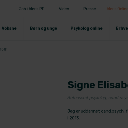
Job i Aleris PP
Viden
Presse
Aleris Onlin
Voksne
Børn og unge
Psykolog online
Erhve
ifoth
Signe Elisa
​Autoriseret psykolog, cand.psy
Jeg er uddannet cand.psych. f
i 2013.