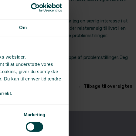
børne- og ungdomspsykiatrien, har jeg en særlig interesse i at
Om
ede som følge af udfordringer, der relaterer sig til livet i en
til børn og unge med psykiatriske problemstillinger.
er
rks websider.
mtaleforløb inden for en bred gruppe af problemstillinger. Jeg
t til at understøtte vores
nisk og fysisk.
 cookies, giver du samtykke
r. Du kan til enhver tid ændre
​← Tilbage til oversigten
orrekt.
Marketing