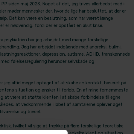
 PP siden maj 2023. Noget af det, jeg trives allerbedst med i
taler møder mennesker der, hvor de lige har besluttet, at der er
jælp. Det kan være en beslutning, som har været længe
er er nødvendig, fordi der er opstået en akut krise.
ra psykiatrien har jeg arbejdet med mange forskellige
behandling. Jeg har arbejdet indgående med anoreksi, bulimi,
elastningsreaktioner, depression, autisme, ADHD, transkønnede
 med følelsesregulering herunder selvskade og
er jeg altid meget optaget af at skabe en kontakt, baseret på
ientens situation og ønsker til forløb. En af mine fornemmeste
 at være at støtte klienten i at skabe forbindelse til egne
således, at vedkommende i løbet af samtalerne oplever øget
lværelse og trivsel.
tisk, hvilket vil sige at trække på flere forskellige teoretiske
andling, som jeg tilpasser til den enkelte klient og situation.