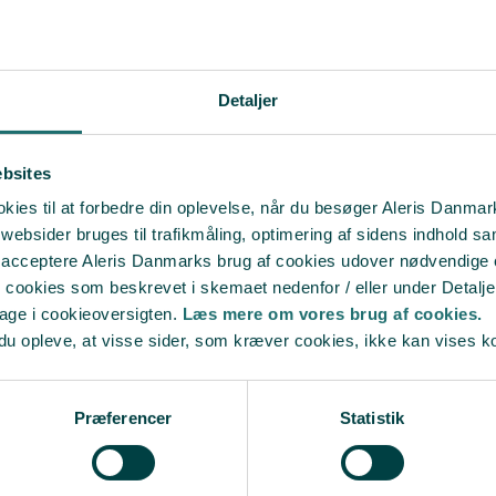
Faglige interesseområder
Qua min erfaring og viden fra 
Detaljer
tale med forældre, som er belast
børnefamilie herunder forældre 
ebsites
Arbejds- og ansvarsområd
ies til at forbedre din oplevelse, når du besøger Aleris Danma
Hos Aleris PP varetager jeg sa
bsider bruges til trafikmåling, optimering af sidens indhold sam
tilbyder samtaler online, telefo
t acceptere Aleris Danmarks brug af cookies udover nødvendige
r cookies som beskrevet i skemaet nedenfor / eller under Detalje
bage i cookieoversigten.
Læs mere om vores brug af cookies.
du opleve, at visse sider, som kræver cookies, ikke kan vises k
Præferencer
Statistik