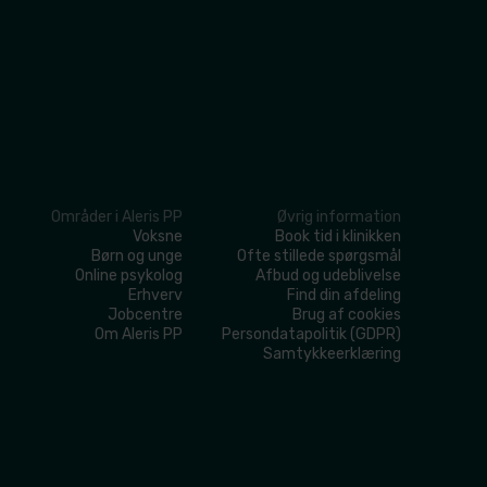
Områder i Aleris PP
Øvrig information
​Voksne
​Book tid i klinikken
​Børn og unge
​Ofte stillede spørgsmål
​Online psykolog
Afbud og udeblivelse
​Erhverv
​Find din afdeling
​Jobcentre
​Brug af cookies
​Om Aleris PP
​Persondatapolitik (GDPR)
​Samtykkeerklæring