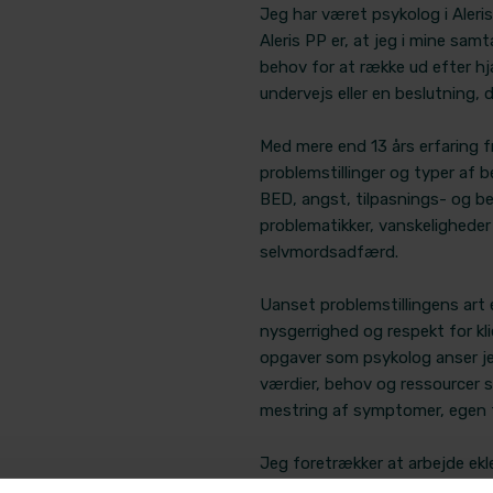
Jeg har været psykolog i Aleris
Aleris PP er, at jeg i mine sam
behov for at række ud efter h
undervejs eller en beslutning, d
Med mere end 13 års erfaring f
problemstillinger og typer af 
BED, angst, tilpasnings- og b
problematikker, vanskeligheder
selvmordsadfærd.
Uanset problemstillingens art 
nysgerrighed og respekt for kl
opgaver som psykolog anser jeg
værdier, behov og ressourcer 
mestring af symptomer, egen ti
Jeg foretrækker at arbejde eklek
forståelser af mistrivsel og beh