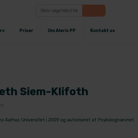
e
rv
Priser
Om Aleris PP
Kontakt os
beth Siem-Klifoth
ch.
ra Aarhus Universitet i 2009 og autoriseret af Psykolognævnet