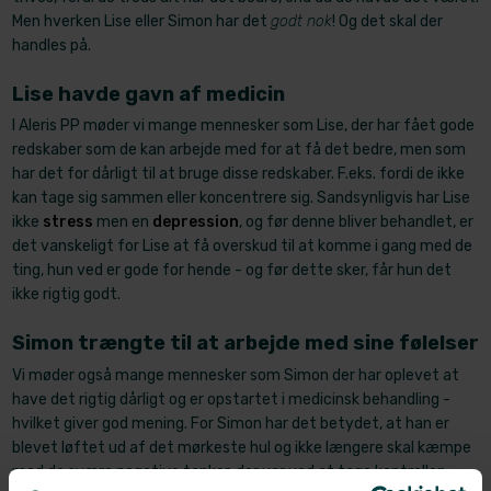
Men hverken Lise eller Simon har det
godt nok
! Og det skal der
handles på.
Lise havde gavn af medicin
I Aleris PP møder vi mange mennesker som Lise, der har fået gode
redskaber som de kan arbejde med for at få det bedre, men som
har det for dårligt til at bruge disse redskaber. F.eks. fordi de ikke
kan tage sig sammen eller koncentrere sig. Sandsynligvis har Lise
ikke
stress
men en
depression
, og før denne bliver behandlet, er
det vanskeligt for Lise at få overskud til at komme i gang med de
ting, hun ved er gode for hende - og før dette sker, får hun det
ikke rigtig godt.
Simon trængte til at arbejde med sine følelser
Vi møder også mange mennesker som Simon der har oplevet at
have det rigtig dårligt og er opstartet i medicinsk behandling -
hvilket giver god mening. For Simon har det betydet, at han er
blevet løftet ud af det mørkeste hul og ikke længere skal kæmpe
med de svære negative tanker, der var ved at tage kontrollen