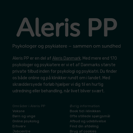
Aleris PP er en del af
Aleris Danmark
. Med mere end 170
psykologer og psykiatere er vi et af Danmarks største
private tilbud inden for psykologi og psykiatri. Du finder
os både online og på klinikker rundt om i landet. Med
skræddersyede forløb hjælper vi dig til en hurtig
udredning eller behandling, når livet bliver svært.
Områder i Aleris PP
Øvrig information
​Voksne
​Book tid i klinikken
​Børn og unge
​Ofte stillede spørgsmål
​Online psykolog
Afbud og udeblivelse
​Erhverv
​Find din afdeling
​Jobcentre
​Brug af cookies