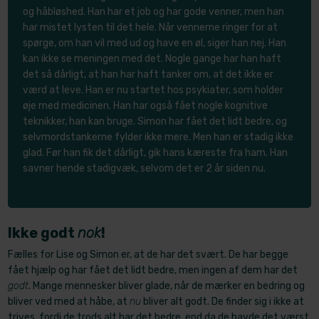
og håbløshed. Han har et job og har gode venner, men han
har mistet lysten til det hele. Når vennerne ringer for at
spørge, om han vil med ud og have en øl, siger han nej. Han
kan ikke se meningen med det. Nogle gange har han haft
det så dårligt, at han har haft tanker om, at det ikke er
værd at leve. Han er nu startet hos psy​kiater, som holder
øje med medicinen. Han har også fået nogle kognitive
teknikker, han kan bruge. Simon har fået det lidt bedre, og
selvmordstankerne fylder ikke mere. Men han er stadig ikke
glad. Før han fik det dårligt, gik hans kæreste fra ham. Han
savner hende stadigvæk, selvom det er 2 år siden nu.
Ikke godt
nok
!
Fælles for Lise og Simon er, at de har det svært. De har begge
fået hjælp og har fået det lidt bedre, men ingen af dem har det
godt
. Mange mennesker bliver glade, når de mærker en bedring og
bliver ved med at håbe, at
nu
bliver alt godt. De finder sig i ikke at
trives, fordi de trods alt har det bedre, end da de havde det værst.