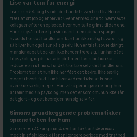
Lise var tom for energi
Lise er en 54-årig kvinde der har det svært i sit liv. Hun er
træt af sit job og er blevet uvenner med sine to nærmeste
kollegaer efter en episode, hvor hun talte grimt til den ene.
Hun er også irriteret på sin mand, men når han spørger,
hvad det er det handler om, kan hun ikke rigtigt svare - og
så bliver hun også sur på sig selv. Hun er trist, sover dårligt,
mangler appetit og kan ikke koncentrere sig. Hun har gået
til psyko​log, og de har arbejdet med, hvordan hun kan
reducere sin
stress
, for det tror Lise selv, det handler om.
Problemet er, at hun ikke har fået det bedre. Ikke særlig
meget i hvert fald. Hun bliver ved med ikke at kunne
overskue særlig meget. Hun vil så gerne gøre de ting, hun
aftaler med sin psykol​og, men det er som om, hun ikke får
det gjort - og det bebrejder hun sig selv for.
Simons grundlæggende problematikker
spændte ben for ham
Simon er en 35-årig mand, der har fået antidepressiv
medicin af sin læge efter en længere periode med tristhed