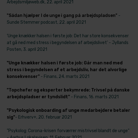
Arbejdsmiljøweb.dk, 22. april 2021
"Sådan hjælper I de unge i gang på arbejdspladsen"
-
Sunde Stemmer podcast, 22. april 2021
‘Unge knækker halsen i første j​ob: Det har store konsekvenser
at gå ned med stress i begyndelsen af arbejdslivet’ - Jyllands
Posten, 3. april 2021
"Unge knækker halsen i første job: Går man ned med
stress i begyndelsen af et arbejdsliv, har det alvorlige
konsekvenser"
- Finans, 24. marts 2021
"Topchefer og eksperter bekymrede: Trivsel på danske
arbejdspladser er tyndslidt"
- Finans, 16. marts 2021
"Psykologisk onboarding af unge medarbejdere betaler
sig"
- Erhverv+, 20. februar 2021
"Psykolog: Corona-krisen forværrer mistrivs​el blandt de unge"
- Aarhus Lokalavisen, 11. Februar 2021