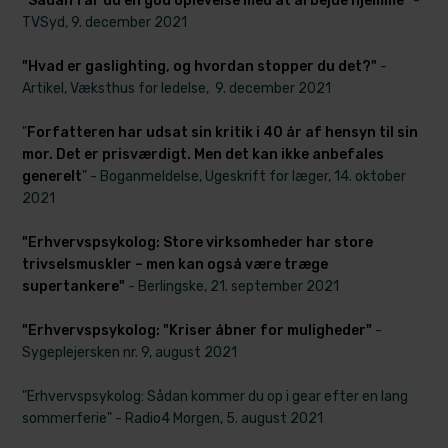
"Sådan får du en god oplevelse med at arbejde hjemme"
-
TVSyd, 9. december 2021
"Hvad er gaslighting, og hvordan stopper du det?"
-
Artikel, Væksthus for ledelse, 9. december 2021
"
Forfatteren har udsat sin kritik i 40 år af hensyn til sin
mor. Det er prisværdigt. Men det kan ikke anbefales
generelt
" - Boganmeldelse, Ugeskrift for læger, 14. oktober
2021
"Erhvervspsykolog: Store virksomheder har store
trivselsmuskler – men kan også være træge
supertankere"
- Berlingske, 21. september 2021
"Erhvervspsykolog: "Kriser åbner for muligheder"
-
Sygeplejersken nr. 9, august 2021
"Erhvervspsykolog: Sådan kommer du op i gear efter en lang
sommerferie" - Radio4 Morgen, 5. august 2021