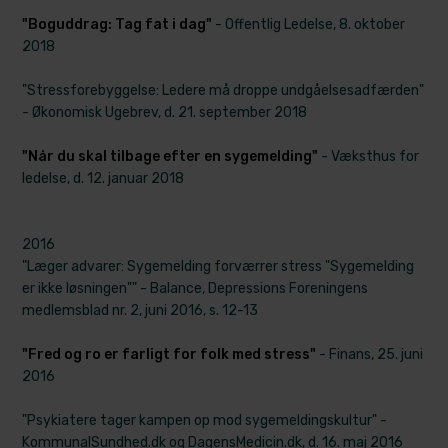
"Boguddrag: Tag fat i dag"
- Offentlig Ledelse, 8. oktober
2018
"Stressforebyggelse: Led​ere må droppe undgåelsesadfærden"
- Økonomisk Ugebrev, d. 21. september 2018
"Når du skal tilbage efter en sygemelding"
- Væksthus for
ledelse, d. 12. januar 2018
2016
​"Læger advarer: Syge​melding forværrer stress "Sygem​elding
er ikke løsningen"" - Balance, Depressions Foreningens
medlemsblad nr. 2, juni 2016, s. 12-13
"Fred og ro er farligt for folk med stress"
- Finans, 25. juni
2016
"Psykiatere tager kampen op mod sygemeldingskultur" -​
KommunalSundhed.dk og DagensMedicin.dk, d. 16. maj 2016