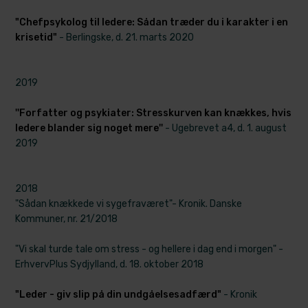
"Chefpsykolog til ledere: Sådan træder du i karakter i en
krisetid"
- Berlingske, d. 21. marts 2020
2019
''Forfatter og psykiater: Stresskurven kan knækkes, hvis
ledere blander sig noget mere''
- Ugebrevet a4, d. 1. august
2019
2018
"Sådan knækkede vi s​ygefraværet"- Kronik. Danske
Kommuner, nr. 21/2018
"Vi skal turde tale om stress - og hellere ​i dag end i morgen" -
ErhvervPlus Sydjylland, d. 18. oktober 2018
"Leder - giv slip på din undgåelsesadfærd"
- Kronik