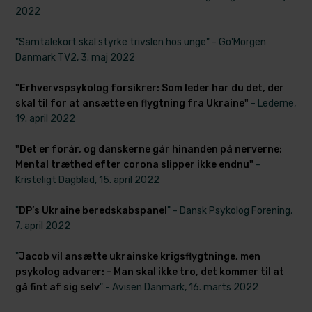
2022
"Samtalekort skal styrke trivslen hos unge"​ - Go'Morgen
Danmark TV2, 3. maj 2022
"Erhvervspsykolog forsikrer: Som leder har du det, der
skal til for at ansætte en flygtning fra Ukraine"
​ - Lederne,
19. april 2022
"Det er forår, og danskerne går hinanden på nerverne:
Mental træthed efter corona slipper ikke endnu"
​ -
Kristeligt Dagblad, 15. april 2022
"
DP’s Ukraine beredskabspanel
" - Dansk Psykolog Forening,
7.​ april 2022
"
Jacob vil ansætte ukrainske krigsflygtninge, men
psykolog advarer: - Man skal ikke tro, det kommer til at
gå fint af sig selv
" - Avisen Danmark, 16. marts 2022