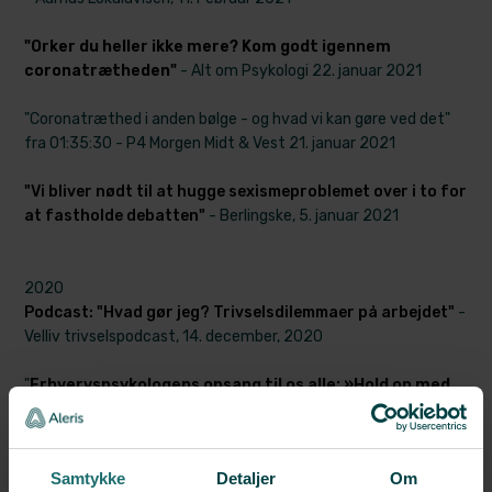
"Orker du heller ikke mere? Kom godt igennem
coronatrætheden"
- Alt om Psykologi 22. januar 2021
"Coronatræthed i anden b​ølge - og hvad vi kan gøre ved det"
fra 01:35:30 - P4 Morgen Midt & Vest 21. januar 2021
"Vi bliver nødt til at hugge sexismeproblemet over i to for
at fastholde debatten"
- Berlingske, 5. januar 2021
2020
Podcast: "Hvad gør jeg? Trivselsdilemmaer på arbejdet"
-
Velliv trivselspodcast, 14. december, 2020
"
Erhvervspsykologens opsang til os alle: »Hold op med
at tænke på corona som noget, der snart forsvinde
" -
Berlingske, 7. november 2020
Samtykke
Detaljer
Om
"Lang ventetid på psykia​tere i det offentlige" - P4 Regionale