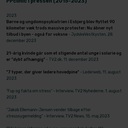
PPclinic i pressen (2015-2023)
2023​
Børne og ungdomspsykiatrien i Esbjerg blev flyttet 90
kilometer væk trods massive protester: Nu åbner nyt
tilbud i byen - også for voksne
- JydskeVestkysten, 28.
december 2023
21-årig kvinde går som et stigende antal unge i solarie og
er "dybt afhængig"
- TV2.dk, 11. december 2023
"7 typer, der giver ledere hovedpine"
- Lederweb, 11. august
2023
"Fup og fakta om stress" - Interview, TV2 Nyhederne, 1. august
2023
"Jakob Ellemann-Jensen vender tilbage efter
stresssygemelding" - Interview, TV2 News, 15. maj 2023