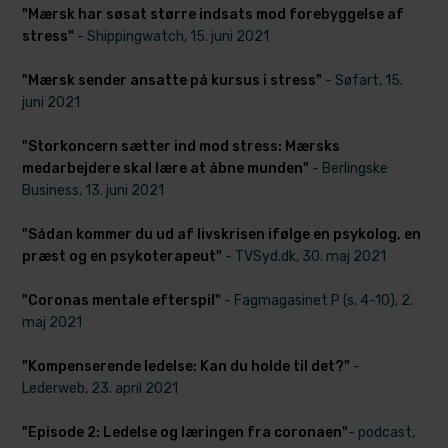
"Mærsk har søsat større indsats mod forebyggelse af
stress"
- Shippingwatch, 15. juni 2021
"Mærsk sender ansatte på kursus i stress"
- Søfart, 15.
juni 2021
"Storkoncern sætter ind mod stress: Mærsks
medarbejdere skal lære at åbne munden"
- Berlingske
Business, 13. juni 2021
"Sådan kommer du ud af livskrisen ifølge en psykolog, en
præst og en psykoterapeut"
- TVSyd.dk, 30. maj 2021
"Coronas mentale efterspil"
- Fagmagasinet P (s. 4-10), 2.
maj 2021
"Kompenserende ledelse: Kan du holde til det?"
-
Lederweb, 23. april 2021
"Episode 2: Ledelse og læringen fra coronaen"
- podcast,