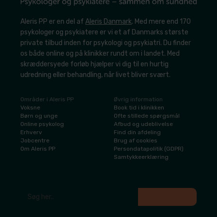
Aleris PP er en del af
Aleris Danmark
. Med mere end 170
psykologer og psykiatere er vi et af Danmarks største
private tilbud inden for psykologi og psykiatri. Du finder
os både online og på klinikker rundt om i landet. Med
skræddersyede forløb hjælper vi dig til en hurtig
udredning eller behandling, når livet bliver svært.
Områder i Aleris PP
Øvrig information
​Voksne
​Book tid i klinikken
​Børn og unge
​Ofte stillede spørgsmål
​Online psykolog
Afbud og udeblivelse
​Erhverv
​Find din afdeling
​Jobcentre
​Brug af cookies
​Om Aleris PP
​Persondatapolitik (GDPR)
​Samtykkeerklæring