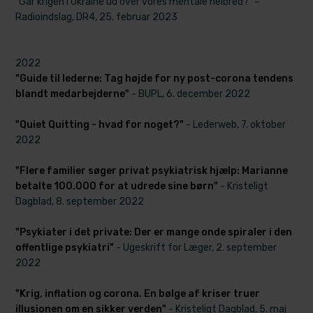
"Går krigen i Ukraine ud over vores mentale helbred?" -
Radioindslag, DR4, 25. februar 2023
2022
"Guide til lederne: Tag højde for ny post-corona tendens
blandt medarbejderne"
- BUPL, 6. december 2022
"Quiet Quitting - hvad for noget?"
- Lederweb, 7. oktober
2022
"Flere familier søger privat psykiatrisk hjælp: Marianne
betalte 100.000 for at udrede sine børn"
- Kristeligt
Dagblad, 8. september 2022
"Psykiater i det private: Der er mange onde spiraler i den
offentlige psykiatri"
- Ugeskrift for Læger, 2. september
2022
"Krig, inflation og corona. En bølge af kriser truer
illusionen om en sikker verden"
- Kristeligt Dagblad, 5. maj