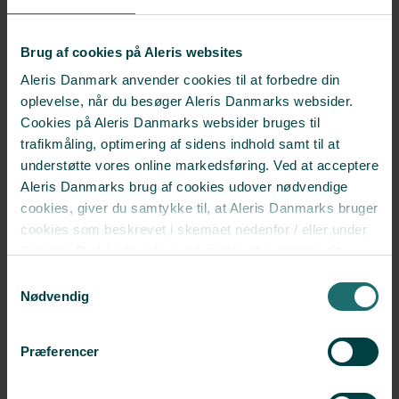
nyheder Østjylland, d. 4. november 2020
"Et halvår med corona har gjort danskerne
Brug af cookies på Aleris websites
risikobevidste"
- Berlingske, d. 11. september 2020
Aleris Danmark anvender cookies til at forbedre din
oplevelse, når du besøger Aleris Danmarks websider.
"Et skridt frem og to tilbage – finansfolk sendt på
Cookies på Aleris Danmarks websider bruges til
hjemmearbejde for anden gang"
- FinansWatch, d. 14.
trafikmåling, optimering af sidens indhold samt til at
august 2020
understøtte vores online markedsføring. Ved at acceptere
Aleris Danmarks brug af cookies udover nødvendige
"Fokus på mental sundhed har stor betydning for
plejecenter"
- TV2 Bornholm, d. 4. juni 2020​
cookies, giver du samtykke til, at Aleris Danmarks bruger
cookies som beskrevet i skemaet nedenfor / eller under
"Psykologer: Ledere er nødt til at have blik for
Detaljer. Du kan til enhver tid ændre eller trække dit
medarbejdernes coronareaktioner"
- Altinget, d. 28. maj
samtykke tilbage i cookieoversigten.
Læs mere
Samtykkevalg
2020
om vores brug af cookies.
Nødvendig
Deaktiverer du cookies, kan du opleve, at visse sider,
"6 urealistiske forventninger til dit parforhold"
- Woman,
som kræver cookies, ikke kan vises korrekt.
d. 27. maj 2020
Præferencer
"Den nye fase skal mødes med psykologisk indsigt"
-