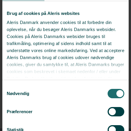
Ofte stillede spørgsmål
Aleris Online
Brug af cookies på Aleris websites
Aleris Danmark anvender cookies til at forbedre din
Kontakt os i dag​
oplevelse, når du besøger Aleris Danmarks websider.
Cookies på Aleris Danmarks websider bruges til
trafikmåling, optimering af sidens indhold samt til at
understøtte vores online markedsføring. Ved at acceptere
​Tværfaglig behandling
Aleris Danmarks brug af cookies udover nødvendige
Psykiater og psykolog samarbejder om at hjælpe
cookies, giver du samtykke til, at Aleris Danmarks bruger
dig.
cookies som beskrevet i skemaet nedenfor / eller under
Detaljer. Du kan til enhver tid ændre eller trække dit
Hjælp til alle, uanset alder
samtykke tilbage i cookieoversigten.
Læs mere
Samtykkevalg
Vi hjælper både voksne, unge og børn godt
om vores brug af cookies.
Nødvendig
igennem det, der føles svært.
Deaktiverer du cookies, kan du opleve, at visse sider,
som kræver cookies, ikke kan vises korrekt.
Nemt, uanset hvor du bor
Præferencer
Mød os online eller på klinikker rundt om i landet.
Statistik