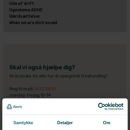
Ude af drift
Ugeskema ADHD
Værdsættelser
When we are distressed
Skal vi også hjælpe dig?
Vil du booke tid, eller har du spørgsmål til behandling?
Ring til os på
3637 2800
mandag-fredag 10-14
Afbud skal meldes på mail eller telefon senest dagen før
inden kl. 15.
Læs afbudsregler.
Samtykke
Detaljer
Om
​Find din afdeling