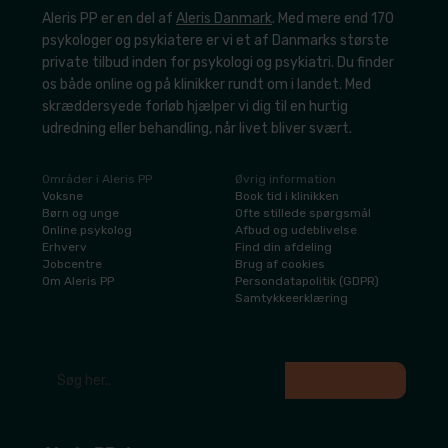
Aleris PP er en del af
Aleris Danmark
. Med mere end 170
psykologer og psykiatere er vi et af Danmarks største
private tilbud inden for psykologi og psykiatri. Du finder
os både online og på klinikker rundt om i landet. Med
skræddersyede forløb hjælper vi dig til en hurtig
udredning eller behandling, når livet bliver svært.
Områder i Aleris PP
Øvrig information
​Voksne
​Book tid i klinikken
​Børn og unge
​Ofte stillede spørgsmål
​Online psykolog
Afbud og udeblivelse
​Erhverv
​Find din afdeling
​Jobcentre
​Brug af cookies
​Om Aleris PP
​Persondatapolitik (GDPR)
​Samtykkeerklæring